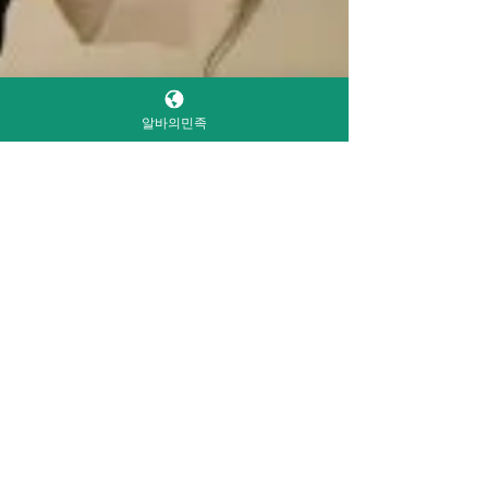
내에서 가장 많이 활용되는 구직 플랫폼, 분야
별 전문 사이트, 취업포털사이트 지역 기반 구
인처, 그리고 소규모 개인 네트워크까지 종류
별로 나누어 설명합니다. 꿀알바 구인구직 사
알바의민족
이트 1️⃣ 대형 취업 포털 사이트(국민 취업 플
랫폼) 한국에서 가장 대표적인 구직 경로는 유
흥꿀알바, 건마의민족, 와 같은 대형 포털입니
다.이 플랫폼들은 채용 정보의 양이 매우 많고,
기업 검증 절차도 비교적 체계적으로 되어 있
어 신뢰도가 높습니다 . ▶ 장점 취업포털사이
트 업종, 지역, 급여, 고용형태 등 다양한 필터
제공 이력서·자기소개서 자동 작성 도구 제공
대기업부터