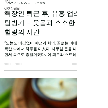
라인
사주알바비
대면
-
2025년 12월 27일
2분 분량
직장인 퇴근 후, 유흥 업소
탐방기 – 웃음과 소소한
힐링의 시간
“오늘도 어김없이 야근과 회의, 끝없는 이메일
폭탄 속에서 하루를 마쳤다. 사무실 문을 나서
면서 속으로 중얼거렸다. ‘이 피로와 스트레스,
어디서 좀 풀 수 있을까?’ 평소라면 집에 돌아
가 침대와 전쟁을 벌이며 잠들겠지만, 오늘은
조금 다른 계획이 있었다. 바로 퇴근 후 유흥
업소 탐방 . 직장인 처음 발을 들이는 순간, 나