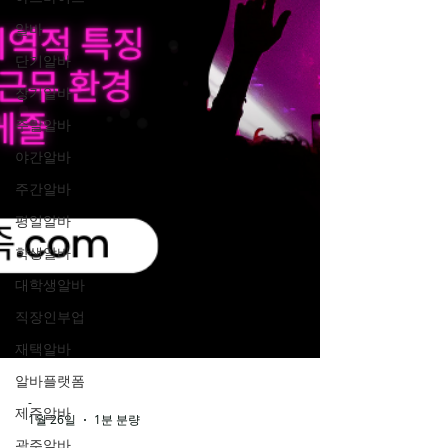
알바
단기알바
장기알바
주말알바
야간알바
주간알바
평일알바
학생알바
대학생알바
직장인부업
재택알바
알바플랫폼
제주알바
-
광주알바