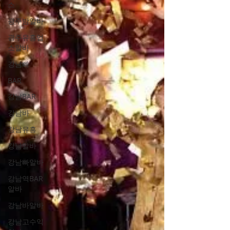
스
하는 일 로 바뀌고 있다. 2. 기준이 없으면 불
안하고, 기준이 있으면 다르다 유흥알바를 고
광주밤알바
민할 때 가장 중요한 것은 개인 기준이다. ✔
광주유흥업
근무 시간 조절 가능 여부 ✔ 수입 목표 설정 ✔
소알바
감정 노동 범위 ✔ 휴식과 회복 가능성 기준 없
강남빠
이 접근하면 부담이 되지만,기준을 세우면 관
BAR
리 가능한 일 이 된다. 3. 수입 구
강남BAR
강남바
강남유흥
강남알바
강남빠알바
강남역BAR
알바
강남바알바
강남고수익