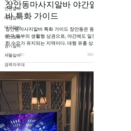
1월 26일
1분 분량
인천알바
장안동마사지알바 야간알
대전알바
대구알바
바 특화 가이드
부산알바
장안동마사지알바 특화 가이드 장안동은 동대
경기알바
문구 동부의 생활형 상권으로, 야간에도 일정
한 수요가 유지되는 지역이다. 대형 유흥 상권
서울알바
처럼 극단적으로 붐비지는 않지만, 장안동마
경력자우대
사지알바 야간 근무 기준으로 안정적인 배정
한국알바
과 수입 방어가 가능한 구조가 강점이다. 체력
소모를 과도하게 피하면서 밤 시간을 활용해
스웨디시
일하고 싶은 사람에게 잘 맞는다. 장안동마사
부업트렌드
지알바 구인구직 사이틍 알아보자 1. 장안동
부업추천
야간 수요 특징 장안동 야간 고객층은 인근 거
주민, 물류·공단·자영업 종사자, 늦게까지 일하
강북가라오
케
는 직장인 비중이 높다. 술자리 후 일회성 방문
보다는 피로 회복 목적의 실질 수요가 중심이
가라오케