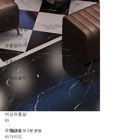
바
밤알바차이
점
전국 유흥알
바 채용중
유흥알바가
이드
유흥업소가
이드
정통퍼블릭
알바
퍼블릭알바
강남퍼블릭
여성유흥알
바
유흥알초보
바가이드