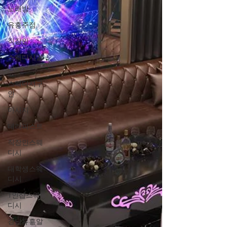
라 서비스 요구가 비교적 단순하다. 야간 피크:
노래방
20시~01시 전후 예약 + 워크인 혼합 단골 비
유흥주점
중 높아 공백 시간 적음 조용하고 안정적인 매
장 분위기 2. 야간 근무 형태 장안동 야간 마사
직장인
지알바는 다음과 같은 형태가 일반적이다. 야
스웨디시알
간 고정(저녁~새벽) 또는 반야간 풀타임·파트
바
타임 모두 가
스웨디시구
인
마사지
테라피스트
직장인스웨
디시
대학생스웨
디시
1인샵스웨
디시
강남유흥알