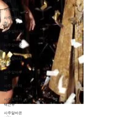
알바
사주알바
사주알바추
천
사주알바구
인
사주알바모
집
사주알바사
이트
사주알바부
업
사주알바재
택
사주알바자
택근무
사주알바온