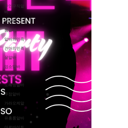
구인구직알
바
밤알바
룸알바
알바의민족
건마의민족
꿀알바
업소알바
업소구인
노래방알바
주점알바
가라오케알
바
유흥룸알바
아르바이트