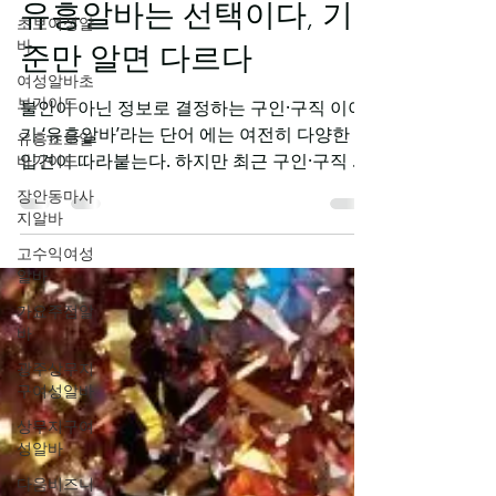
초보여성알
-
바
1월 8일
2분 분량
여성알바초
유흥알바는 선택이다, 기
보가이드
유흥초보알
준만 알면 다르다
바가이드
불안이 아닌 정보로 결정하는 구인·구직 이야
장안동마사
지알바
기 ‘유흥알바’라는 단어 에는 여전히 다양한 선
입견이 따라붙는다. 하지만 최근 구인·구직 환
고수익여성
경이 변화하면서 유흥알바는 더 이상 충동적
알바
인 선택이 아닌, 기준을 알고 결정하는 하나의
가요주점알
노동 선택지 로 인식되고 있다. 중요한 것은 직
바
업 자체가 아니라, 어떤 기준으로 선택하느냐
광주상무지
다. 1. 유흥알바의 핵심은 ‘선택권’이다 과거에
구여성알바
는 정보가 제한적이었지만, 현재는 조건 공개
상무지구여
가 표준이 되었다. 유흥알바 근무 시간 명시 급
성알바
여 구조 투명화 업무 범위 사전 안내 이제 유흥
다음비즈니
알바 는 ‘몰라서 하는 일’이 아니라 알고 선택