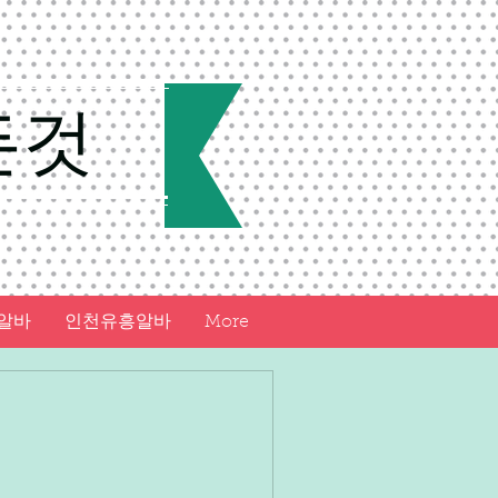
든것
알바
인천유흥알바
More