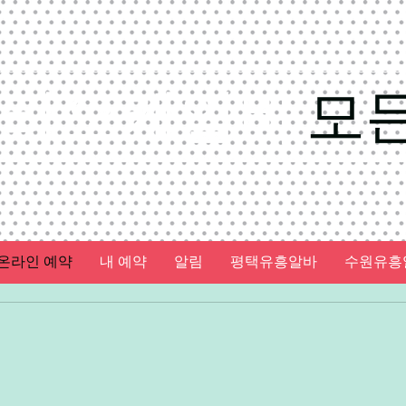
가라오케알바
모
온라인 예약
내 예약
알림
평택유흥알바
수원유흥