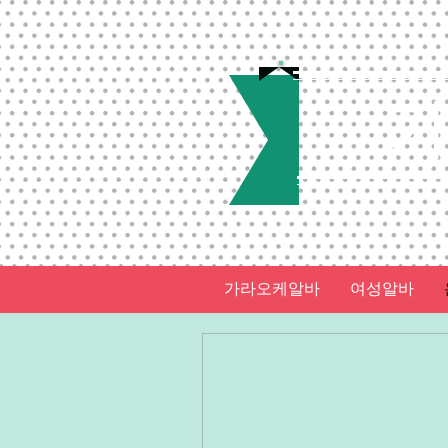
가라오케알바
여성알바