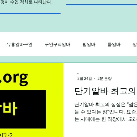
이것이 수입 격차로 나타난다.
유흥알바구인
구인구직알바
밤알바
룸알바
알
인
노래방알바
주점알바
가라오케알바
유흥룸알바
-
2월 24일
2분 분량
단기알바 최고의
주말알바
야간알바
주간알바
평일알바
학생
단기알바 최고의 장점은 “짧은 시간 안에 원하는 수익을 만
들 수 있다는 점”입니다. 요
바플랫폼
제주알바
광주알바
는 시대에는 한 직장에서 오래
정과 상황에 맞춰 유연하게 
있습니다. 단기알바 장점 단