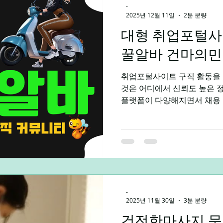
-
려버렸다. 카운터에서 맞아주
2025년 12월 11일
2분 분량
나는 속으로 ‘아, 오늘 하루
했다. 이어서 자리에 앉으니,
대형 취업포털사이트 (국
었다. 평소 업무 중에는 상상
꿀알바 건마의민
서, 나도 모르게 웃음
취업포털사이트 구직 활동을 
것은 어디에서 신뢰도 높은 
플랫폼이 다양해지면서 채용 
넓어졌지만, 동시에 허위 공
기 때문에 안전하게 이용할 
필요합니다. 아래에서는 국내
플랫폼, 분야별 전문 사이트,
인처, 그리고 소규모 개인 
설명합니다. 꿀알바 구인구직 사
이트(국민 취업 플랫폼) 한국
-
는 유흥꿀알바, 건마의민족, 
2025년 11월 30일
3분 분량
랫폼들은 채용 정보의 양이 매
교적 체계적으로 되어 있어 신
건전한마사지 문