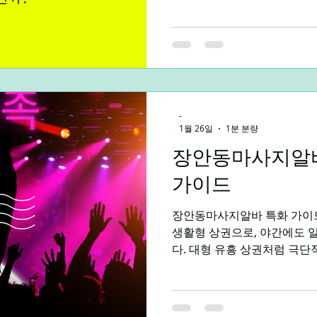
흐름에 가장 잘 맞는 근무 형
현금 흐름 입니다. 단기알바는 
기간 동안 근무하고 급여를 
다. 급하게 생활비가 필요하
도 빠르게 마련해야 할 때 매
수습 기간이나 복잡한 절차가 
시작이 가능하다는 점도 큰 
-
자유 입니다. 학생, 취업 준비
1월 26일
1분 분량
등 각자의 목표가 있는 사람
장안동마사지알바
적으로 활용할 수 있는 좋은 
가이드
장안동마사지알바 특화 가이
생활형 상권으로, 야간에도 
다. 대형 유흥 상권처럼 극단
동마사지알바 야간 근무 기준
어가 가능한 구조가 강점이다
면서 밤 시간을 활용해 일하고
안동마사지알바 구인구직 사이