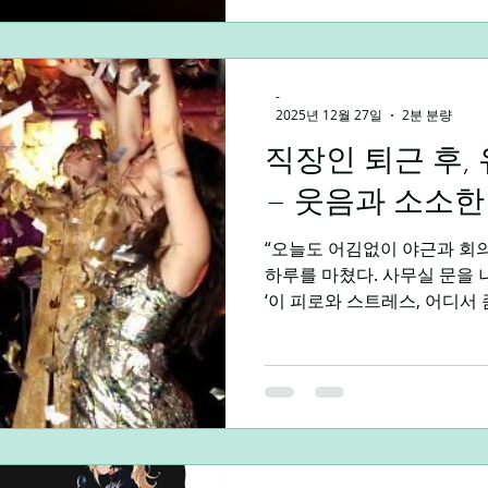
수요 특징 장안동 야간 고객층
영업 종사자, 늦게까지 일하는
후 일회성 방문보다는 피로 
-
이라 서비스 요구가 비교적 단순
2025년 12월 27일
2분 분량
시 전후 예약 + 워크인 혼합 
조용하고 안정적인 매장 분위기
직장인 퇴근 후,
야간 마사지알바는 다음과 같
– 웃음과 소소한
고정(저녁~새벽) 또는 반야간
“오늘도 어김없이 야근과 회의
하루를 마쳤다. 사무실 문을
‘이 피로와 스트레스, 어디서 좀 풀 수 있을까?’ 평소라면 집
에 돌아가 침대와 전쟁을 벌
다른 계획이 있었다. 바로 퇴근 후 유흥 업소 탐방 
처음 발을 들이는 순간, 나는 
어떤 분위기일까, 내가 잘 어울
진짜 힐링될까 ?’라는 기대가
서는 순간, 그 긴장감은 곧 
과 밝은 조명, 그리고 활기찬