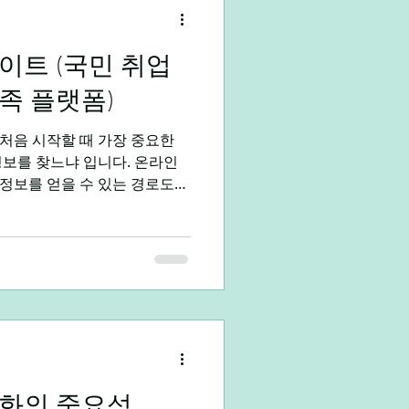
는 직원들의 친절한 인사에,
는 망치지 않겠구나’라는 생각을
 술잔과 가벼운 대화가 시작되
민 취업
도 못할 자유로운 분위기 속에
족 플랫폼)
처음 시작할 때 가장 중요한
정보를 찾느냐 입니다. 온라인
정보를 얻을 수 있는 경로도
고나 조건 미달 업체도 존재하
수 있는 채널을 구분하는 것이
에서 가장 많이 활용되는 구직
 취업포털사이트 지역 기반 구
네트워크까지 종류별로 나누어
이트 1️⃣ 대형 취업 포털 사
에서 가장 대표적인 구직 경로
와 같은 대형 포털입니다.이 플
우 많고, 기업 검증 절차도 비
뢰도가 높습니다 . ▶ 장점 취
화의 중요성