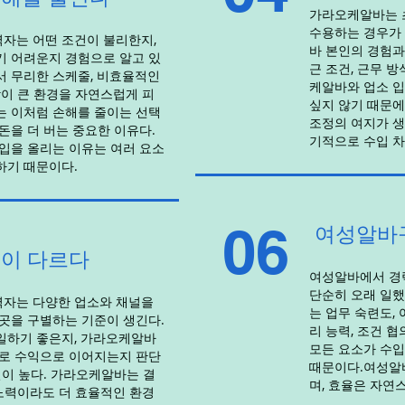
가라오케알바는 
수용하는 경우가 
자는 어떤 조건이 불리한지,
바 본인의 경험과
기 어려운지 경험으로 알고 있
근 조건, 근무 방
서 무리한 스케줄, 비효율적인
케알바와 업소 
담이 큰 환경을 자연스럽게 피
싶지 않기 때문에
는 이처럼 손해를 줄이는 선택
조정의 여지가 생
돈을 더 버는 중요한 이유다.
기적으로 수입 차
입을 올리는 이유는 여러 요소
하기 때문이다.
06
여성알바
이 다르다
여성알바에서 경력
단순히 오래 일
자는 다양한 업소와 채널을
는 업무 숙련도,
곳을 구별하는 기준이 생긴다.
리 능력, 조건 
일하기 좋은지, 가라오케알바
모든 요소가 수입
제로 수익으로 이어지는지 판단
때문이다.여성알바
질이 높다. 가라오케알바는 결
며, 효율은 자연
 노력이라도 더 효율적인 환경