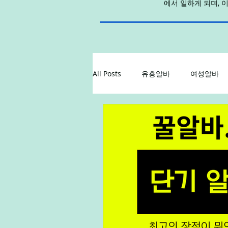
에서 일하게 되며, 
All Posts
유흥알바
여성알바
꿀알바
업소알바
업소구
알바
단기알바
장기알바
직장인부업
재택알바
알