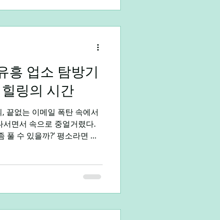
은 인근 거주민, 물류·공단·자
 직장인 비중이 높다. 술자리
회복 목적의 실질 수요가 중심
하다. 야간 피크: 20시~01
단골 비중 높아 공백 시간 적음
 2. 야간 근무 형태 장안동
 유흥 업소 탐방기
은 형태가 일반적이다. 야간
 힐링의 시간
 풀타임·파트타임 모두 가
, 끝없는 이메일 폭탄 속에서
 나서면서 속으로 중얼거렸다.
이며 잠들겠지만, 오늘은 조금
. 직장인
솔직히 살짝 긴장했다. ‘여긴
릴까’라는 생각과 ‘ 오늘 하루
 섞였다. 하지만 문을 열고 들어
웃음으로 바뀌었다. 은은한 음악
 분위기가 내 피로를 한 번에 날