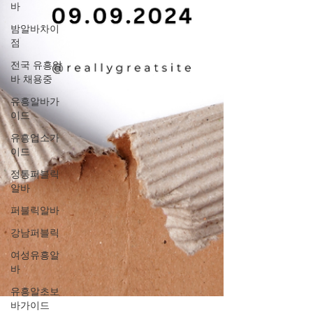
바
밤알바차이
점
전국 유흥알
바 채용중
유흥알바가
이드
유흥업소가
이드
정통퍼블릭
알바
퍼블릭알바
강남퍼블릭
여성유흥알
바
유흥알초보
바가이드