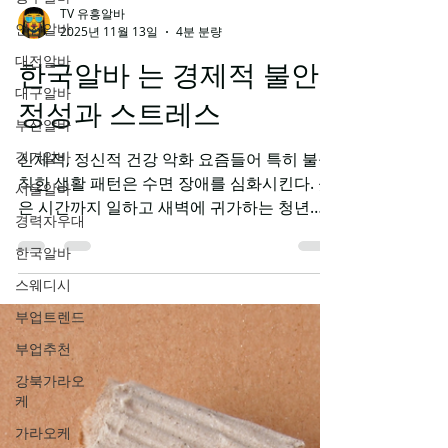
인천알바
TV 유흥알바
대전알바
2025년 11월 13일
4분 분량
대구알바
한국알바 는 경제적 불안
부산알바
정성과 스트레스
경기알바
서울알바
신체적, 정신적 건강 악화 요즘들어 특히 불규
칙한 생활 패턴은 수면 장애를 심화시킨다. 늦
경력자우대
은 시간까지 일하고 새벽에 귀가하는 청년들
한국알바
은 정상적인 수면 주기를 유지할 수 없으며, 이
스웨디시
는 심각한 수면 부족과 수면의 질 저하를 초래
한다. 부족한 수면은 집중력 감소, 스트레스 증
부업트렌드
가, 정서적 불안정성을 야기하여 악순환을 만
부업추천
들어낸다. 한국알바 청년층 아르바이트의 가
강북가라오
장 심각한 부작용 중 하나는 신체적, 정신적 건
케
강의 급격한 악화다. 하루 평균 4-6시간의 노
가라오케
동과 학업을 병행하는 과정에서 청년들은 극