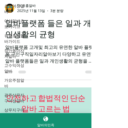
초보여성알
바
여성알바초
TV 유흥알바
보가이드
2025년 11월 13일
3분 분량
유흥초보알
바가이드
알바플랫폼 들은 일과 개
장안동마사
인생활의 균형
지알바
고수익여성
알바플랫폼 고개및 최고의 유연한 알바 플랫
알바
폼 구인구직일자리알아보기 다양하고 유연한
가요주점알
알바 플랫폼들은 일과 개인생활의 균형을 중
바
요시하는 근로자들에게 특히 인기를 끌고 있
습니다. 가장 대표적인 플랫폼으로는 ‘알바천
광주상무지
구여성알바
국’, ‘알바천하닷컴’, 그리고 ‘워크넷’ 등이 있습
니다. 각 플랫폼이 제공하는 서비스와 혜택을
상무지구여
살펴보겠습니다. 유연한 근무시간의 중요성
성알바
안전하고 합법적인 단순
유연한 근무시간은 현대 직장에서 점점 더 중
다음비즈니
알바의민족