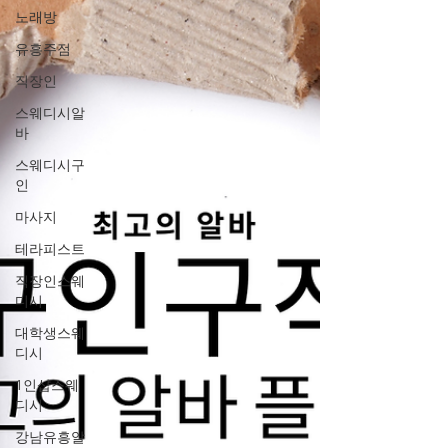
심한 신체적 피로와 만성적 스트레스에 노출
노래방
된다. 불규칙한 근무 시간과 수면 패턴은 생체
유흥주점
리듬을 근본적으로 파괴하며, 이는 만성 피로
직장인
와 면역력 저하로 이어진다. 이러한 건강 악화
는 단순한 개인적 문제를 넘어 사회적으로 심
스웨디시알
각한 장기 영향을 미칠 수 있다. 청년 세대의
바
신체적, 정신적 건강 저하는 결국 사회 전체의
스웨디시구
생산성과 미래 경쟁력을 저해하는 심각한 사
인
회문제로 발전할 수
마사지
테라피스트
직장인스웨
디시
대학생스웨
디시
1인샵스웨
디시
강남유흥알