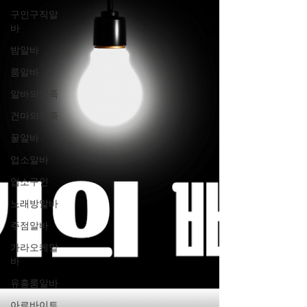
구인구직알
바
밤알바
룸알바
알바의민족
건마의민족
꿀알바
업소알바
업소구인
노래방알바
주점알바
가라오케알
바
유흥룸알바
아르바이트