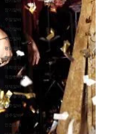
단기알바
장기알바
주말알바
야간알바
주간알바
평일알바
학생알바
대학생알바
직장인부업
재택알바
알바플랫폼
제주알바
광주알바
인천알바