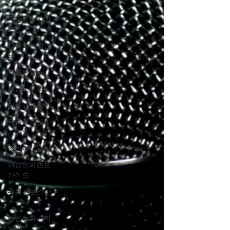
드
유흥업소가이
드
정통퍼블릭알
바
퍼블릭알바
강남퍼블릭
여성유흥알바
유흥알초보바
가이드
초보여성알바
여성알바초보
가이드
유흥초보알바
가이드
장안동마사지
알바