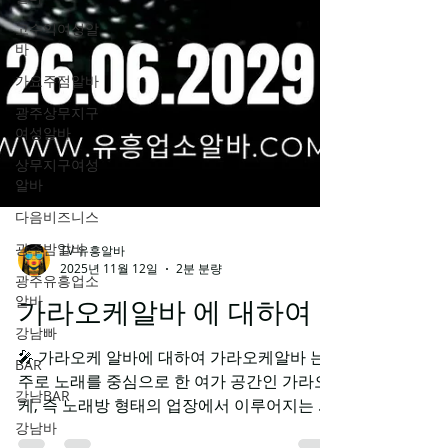
고수익여성알
바
가요주점알바
광주상무지구
여성알바
상무지구여성
알바
다음비즈니스
광주밤알바
광주유흥업소
알바
TV 유흥알바
강남빠
2025년 11월 12일
2분 분량
BAR
가라오케알바 에 대하여
강남BAR
🎤 가라오케 알바에 대하여 가라오케알바 는
강남바
주로 노래를 중심으로 한 여가 공간인 가라오