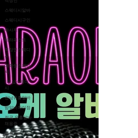
직장인
업소 탐방 . 직장인 처음 발을 들이는 순간, 나
스웨디시알바
는 솔직히 살짝 긴장했다. ‘여긴 어떤 분위기일
스웨디시구인
까, 내가 잘 어울릴까’라는 생각과 ‘ 오늘 하루
진짜 힐링될까 ?’라는 기대가 섞였다. 하지만
마사지
문을 열고 들어서는 순간, 그 긴장감은 곧 웃음
테라피스트
으로 바뀌었다. 은은한 음악과 밝은 조명, 그리
직장인스웨디
고 활기찬 분위기가 내 피로를 한 번에 날려버
시
렸다. 카운터에서 맞아주는 직원들의 친절한
대학생스웨디
인사에, 나는 속으로 ‘아, 오늘 하루는 망치지
시
않겠구나’라는 생각을 했다. 이어서 자리에 앉
으니, 술잔과 가벼운 대화가 시작되었다. 평소
1인샵스웨디
시
업무 중에는 상상도 못할 자유로운 분위기 속
에서, 나도 모르게 웃음
강남유흥알바
밤알바차이점
전국 유흥알바
채용중
유흥알바가이