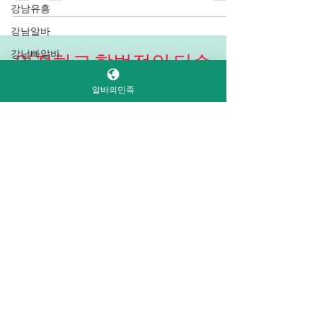
강남유흥
케, 즉 노래방 형태의 업장에서 이루어지는 아
강남알바
르바이트를 의미한다. 일반적인 노래방과 달
리 손님 응대가 포함된 형태의 가라오케에서
강남빠알바
는 단순히 노래만 부르는 공간이 아니라, 고객
강남역BAR알
이 편안하게 즐길 수 있도록 분위기를 조성하
바
알바의민족
고 대화를 나누는 서비스 중심의 가라오케알
안전하고 합법적인 단순
강남바알바
바로 발전했다. 유흥업소알바를 하게되면 가
알바 고르는 법
라오케에서도 일해봐야 됩니다. 가라오케 알
강남고수익알
바
바의 가장 큰 특징은 밝은 이미지와 서비스 마
인드가 중요하다는 점이다. 손님들은 노래를
“신중(慎重)”단순알바
여성알바
지역알바
사주알바
부르며 스트레스를 풀고 즐거운 시간을 보내
구인
사주알바추천
기 위해 방문하기 때문에, 알바생은 친절하고
단순알바 지역알바구인는 신중하게 선택
사주알바구인
활기찬 태도로 손님을 맞이해야 한다. 손님이
하는 것이 안전과 합법을 지키는 가장 중요
노래를 선택할 때 도와주거나, 음료를 서빙하
사주알바모집
한 한 글자입니다.
고 간단한 안주를 제공하는 등의 업무를 수행
사주알바사이
한다. 또한 분위기를 살리기 위해 박수를 치거
트
알바
여성알바
사이트
나 함께 노래를 부르며 분위기를 띄우는 역할
알바천국, 꿀알바,
여성알바
단기알바구인 건
사주알바부업
도 한다. 이러한 알바는 기본적으로 사교적
단순
마의민족 페이알바, 밤알바 전용 사이트