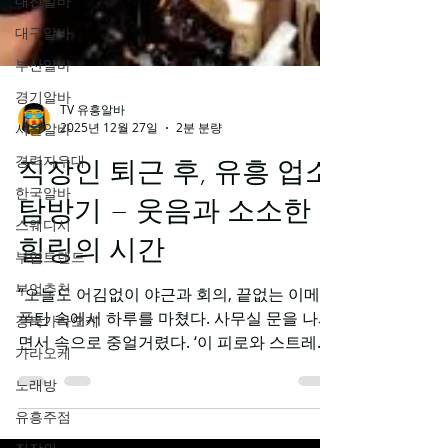
대전알바
대구알바
부산알바
경기알바
서울알바
TV 유흥알바
경력자우대
2025년 12월 27일
2분 분량
한국알바
직장인 퇴근 후, 유흥 업소
스웨디시
탐방기 – 웃음과 소소한
부업트렌드
힐링의 시간
부업추천
강북가라오케
“오늘도 어김없이 야근과 회의, 끝없는 이메일
폭탄 속에서 하루를 마쳤다. 사무실 문을 나서
가라오케
면서 속으로 중얼거렸다. ‘이 피로와 스트레스,
노래방
어디서 좀 풀 수 있을까?’ 평소라면 집에 돌아
유흥주점
가 침대와 전쟁을 벌이며 잠들겠지만, 오늘은
조금 다른 계획이 있었다. 바로 퇴근 후 유흥