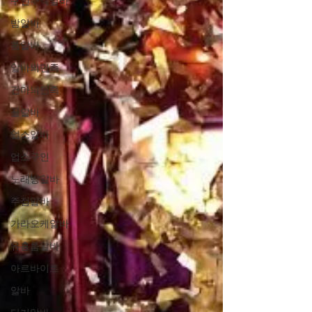
구인구직알바
밤알바
룸알바
알바의민족
건마의민족
꿀알바
업소알바
업소구인
노래방알바
주점알바
가라오케알바
유흥룸알바
아르바이트
알바