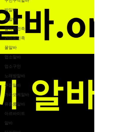
구인구직알바
밤알바
룸알바
알바의민족
건마의민족
꿀알바
업소알바
업소구인
노래방알바
주점알바
가라오케알바
유흥룸알바
아르바이트
알바