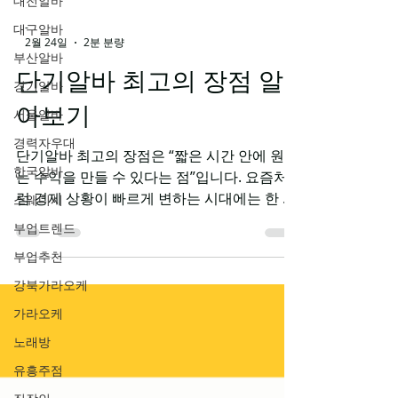
대전알바
대구알바
부산알바
-
2월 24일
2분 분량
경기알바
서울알바
단기알바 최고의 장점 알
경력자우대
아보기
한국알바
단기알바 최고의 장점은 “짧은 시간 안에 원하
스웨디시
는 수익을 만들 수 있다는 점”입니다. 요즘처
부업트렌드
럼 경제 상황이 빠르게 변하는 시대에는 한 직
부업추천
장에서 오래 근무하는 것보다, 자신의 일정과
상황에 맞춰 유연하게 일하는 방식이 더욱 각
강북가라오케
광받고 있습니다. 단기알바 장점 단점 알아보
가라오케
자 단기알바는 이러한 흐름에 가장 잘 맞는 근
노래방
무 형태입니다. 첫 번째 장점은 빠른 현금 흐름
입니다. 단기알바는 하루, 일주일, 한 달 등 짧
유흥주점
은 기간 동안 근무하고 급여를 빠르게 정산받