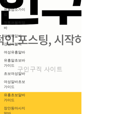
드
유흥업소가이
드
정통퍼블릭알
바
퍼블릭알바
강남퍼블릭
여성유흥알바
유흥알초보바
가이드
초보여성알바
여성알바초보
가이드
유흥초보알바
가이드
장안동마사지
알바