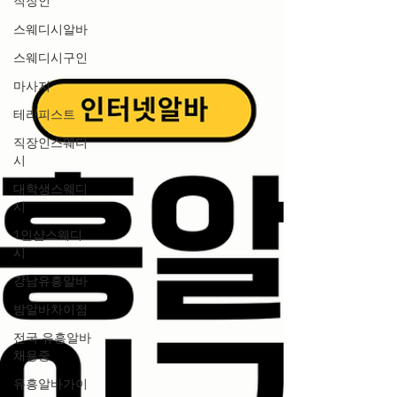
직장인
는 구조가 많습니다. 급하게 생활비가 필요하
스웨디시알바
거나, 목돈이 아니라 소액이라도 빠르게 마련
해야 할 때 매우 유리합니다. 장기 근무처럼 수
스웨디시구인
습 기간이나 복잡한 절차가 길지 않아, 지원 후
마사지
빠르게 일 시작이 가능하다는 점도 큰 장점입
테라피스트
니다. 두 번째는 시간의 자유 입니다. 학생, 취
업 준비생, 프리랜서, 자영업 준비자 등 각자의
직장인스웨디
목표가 있는 사람들에게 단기알바는 시간을
시
효율적으로 활용할 수 있는 좋은 선택입니다.
대학생스웨디
시
시
1인샵스웨디
시
강남유흥알바
밤알바차이점
전국 유흥알바
채용중
유흥알바가이