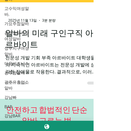
고수익여성알
바
가요주점알바
광주상무지구
여성알바
-
2025년 11월 13일
3분 분량
상무지구여성
알바
알바의 미래 구인구직 아
다음비즈니스
르바이트
광주밤알바
광주유흥업소
전문성 개발 기회 부족 아르바이트 대학생들
알바
의 지속적인 아르바이트는 전문성 개발에 심
각한 장애물로 작용한다. 결과적으로, 이러한
강남빠
상황은 청년들의 전문성 축적과 경력 개발에
BAR
장기적인 부정적 영향을 미친다. 전공과 무관
강남BAR
한 반복적이고 저숙련된 업무는 실제 노동시
강남바
장에서 요구되는 핵심 역량을 개발할 기회를