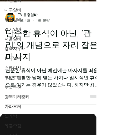
대전알바
대구알바
부산알바
TV 유흥알바
경기알바
1월 1일
1분 분량
서울알바
단순한 휴식이 아닌, ‘관
경력자우대
리’의 개념으로 자리 잡은
한국알바
스웨디시
마사지
부업트렌드
단순한 휴식이 아닌 예전에는 마사지를 떠올
부업추천
리면 특별한 날에 받는 사치나 일시적인 휴식
으로 여기는 경우가 많았습니다. 하지만 최근
강북가라오케
에는 인식이 완전히 달라졌습니다. 마사지는
가라오케
더 이상 피곤할 때 한 번 받는 선택이 아니라,
노래방
몸의 균형을 유지하기 위한 관리의 한 과정 으
로 자리 잡고 있습니다. 단순한 휴식이 아닌 피
유흥주점
로를 푸는 것을 넘어 컨디션을 유지하는 관리