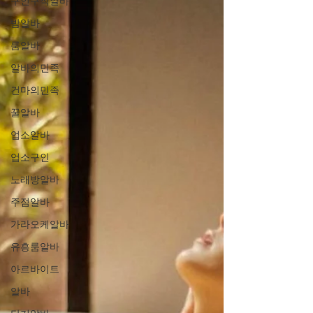
구인구직알바
밤알바
룸알바
알바의민족
건마의민족
꿀알바
업소알바
업소구인
노래방알바
주점알바
가라오케알바
유흥룸알바
아르바이트
알바