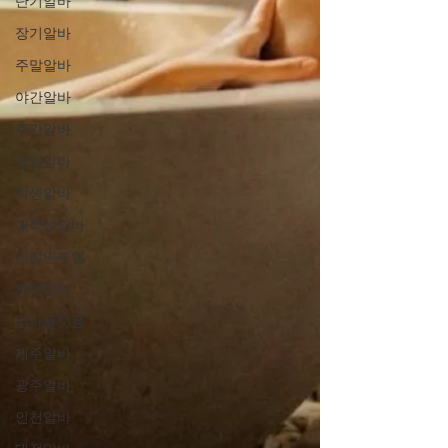
단기알바
장기알바
주말알바
야간알바
주간알바
평일알바
학생알바
대학생알바
직장인부업
재택알바
알바플랫폼
제주알바
광주알바
인천알바