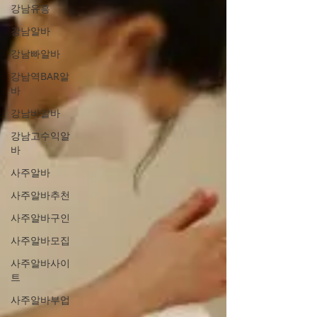
강남유흥
재하기 때문에 안전하게 이용할 수 있는 채널
강남알바
을 구분하는 것이 필요합니다. 아래에서는 국
내에서 가장 많이 활용되는 구직 플랫폼, 분야
강남빠알바
별 전문 사이트, 취업포털사이트 지역 기반 구
강남역BAR알
인처, 그리고 소규모 개인 네트워크까지 종류
바
별로 나누어 설명합니다. 꿀알바 구인구직 사
강남바알바
이트 1️⃣ 대형 취업 포털 사이트(국민 취업 플
랫폼) 한국에서 가장 대표적인 구직 경로는 유
강남고수익알
바
흥꿀알바, 건마의민족, 와 같은 대형 포털입니
다.이 플랫폼들은 채용 정보의 양이 매우 많고,
사주알바
기업 검증 절차도 비교적 체계적으로 되어 있
사주알바추천
어 신뢰도가 높습니다 . ▶ 장점 취업포털사이
사주알바구인
트 업종, 지역, 급여, 고용형태 등 다양한 필터
제공 이력서·자기소개서 자동 작성 도구 제공
사주알바모집
대기업부터
사주알바사이
트
사주알바부업