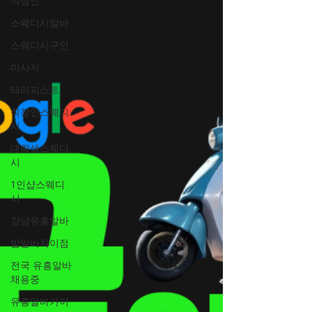
직장인
현대인의 피로는 하루 이틀 쉰다고 쉽게 사라
스웨디시알바
지지 않습니다. 장시간 앉아 있는 업무, 스마트
폰 사용으로 인한 목과 어깨 긴장, 반복되는 스
스웨디시구인
트레스는 몸에 누적되어 컨디션 저하로 이어
마사지
집니다. 이런 상태를 방치하면 집중력 저하, 수
테라피스트
면의 질 감소, 만성 피로로 연결되기 쉽습니다.
그래서 요즘 마사지는 ‘쉬기 위해 받는 것’이
직장인스웨디
시
아니라, 무너지기 전에 관리하는 방법 으로 선
택됩니다. 정기적인 관리를 통해 근육의 긴장
대학생스웨디
을 완화하고, 몸의 흐름을 안정적으로 유지하
시
는 것이 핵심입니다. 꾸준함이 만드는 차이 단
1인샵스웨디
순한 휴식이
시
강남유흥알바
밤알바차이점
전국 유흥알바
채용중
유흥알바가이