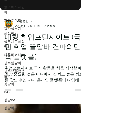
고수익여성알
바
가요주점알바
광주상무지구
여성알바
상무지구여성
TV 유흥알바
2025년 12월 11일
2분 분량
알바
다음비즈니스
대형 취업포털사이트 (국
광주밤알바
민 취업 꿀알바 건마의민
광주유흥업소
알바
족 플랫폼)
강남빠
취업포털사이트 구직 활동을 처음 시작할 때
BAR
가장 중요한 것은 어디에서 신뢰도 높은 정보
강남BAR
를 찾느냐 입니다. 온라인 플랫폼이 다양해지
면서 채용 정보를 얻을 수 있는 경로도 넓어졌
강남바
지만, 동시에 허위 공고나 조건 미달 업체도 존