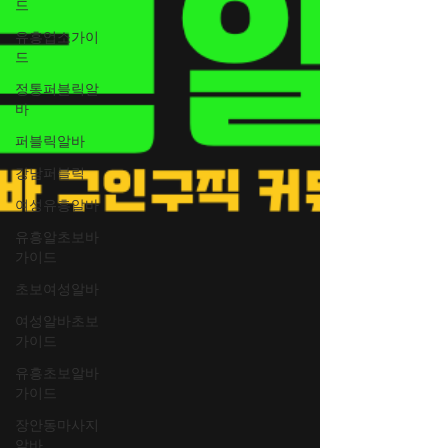
드
유흥업소가이
드
정통퍼블릭알
바
퍼블릭알바
강남퍼블릭
여성유흥알바
유흥알초보바
가이드
초보여성알바
여성알바초보
가이드
유흥초보알바
가이드
장안동마사지
알바