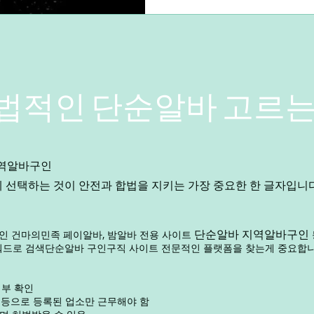
밝은 이미지와 서비스 마인드
은 노래를 부르며 스트레스를
위해 방문하기 때문에, 알바
손님을 맞이해야 한다. 손님
나, 음료를 서빙하고 간단한
수행한다. 또한 분위기를 살
법적인 단순알바 고르는
노래를 부르며 분위기를 띄우
는 기본적으로 사교적
역알바구인
선택하는 것이 안전과 합법을 지키는 가장 중요한 한 글자입니다
단순알바 지역알바구인
 건마의민족 페이알바, 밤알바 전용 사이트
등 키워드로 검색단순알바 구인구직 사이트 전문적인 플랫폼을 찾는게 중요합
여부 확인
 등으로 등록된 업소만 근무해야 함