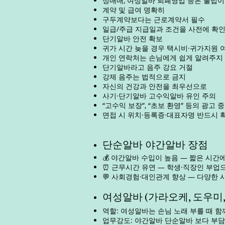
성매매,
여성알바
퇴폐영업 등은 불법이
계약 및 급여 명확히
구두계약보다는 근로계약서 필수
일급/주급 지급일과 조건을 사전에 확
단기알바 안전 확보
귀가 시간 늦을 경우 택시비·귀가지원 
개인 연락처는 손님에게 쉽게 알려주지 
단기알바라고 음주 강요 거절
강제 음주는 법적으로 금지
자신의 건강과 안전을 최우선으로
사기·단기알바 고수익알바 유인 주의
“고수익 보장”, “초보 환영” 등의 광고
면접 시 위치·등록증·대표자명 반드시 
단순알바 야간알바 장점
💰 야간알바 수입이 높음 — 짧은 시간
⏰ 근무시간 유연 — 학생·직장인 부업
💬 사회경험·대인관계 향상 — 다양한 
여성알바 (가라오케, 도우미
역할: 여성알바는 손님 노래 부를 때 
업무강도: 야간알바 단순알바 보다 부담