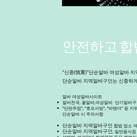
안전하고 합
“신중(慎重)”단순알바
여성알바
지
단순알바 지역알바구인는 신중하게 
알바
여성알바
사이트
알바천국, 꿀알바,
여성알바
단기알바구인
“단란주점”, “호프서빙”, “바텐더” 
단순알바 시 주의사항
단순알바 지역알바구인
합법 업소 
단순알바 지역알바구인
, 일반음식점