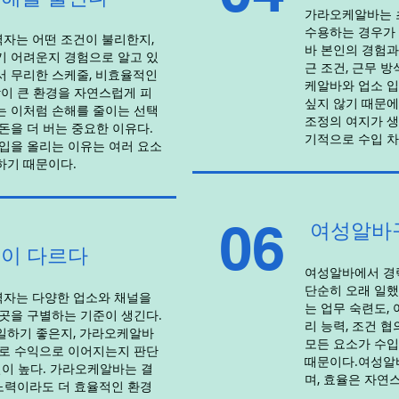
가라오케알바는 
수용하는 경우가 
자는 어떤 조건이 불리한지,
바 본인의 경험과
기 어려운지 경험으로 알고 있
근 조건, 근무 방
서 무리한 스케줄, 비효율적인
케알바와 업소 
담이 큰 환경을 자연스럽게 피
싶지 않기 때문에
는 이처럼 손해를 줄이는 선택
조정의 여지가 생
돈을 더 버는 중요한 이유다.
기적으로 수입 차
입을 올리는 이유는 여러 요소
하기 때문이다.
06
여성알바
이 다르다
여성알바에서 경력
단순히 오래 일
자는 다양한 업소와 채널을
는 업무 숙련도,
곳을 구별하는 기준이 생긴다.
리 능력, 조건 
일하기 좋은지, 가라오케알바
모든 요소가 수입
제로 수익으로 이어지는지 판단
때문이다.여성알바
질이 높다. 가라오케알바는 결
며, 효율은 자연
 노력이라도 더 효율적인 환경