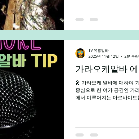
에 돌아가 침대와 전쟁을 벌
다른 계획이 있었다. 바로 퇴근 후 유흥 업소 탐방 
처음 발을 들이는 순간, 나는 
어떤 분위기일까, 내가 잘 어울
진짜 힐링될까 ?’라는 기대가
서는 순간, 그 긴장감은 곧 
과 밝은 조명, 그리고 활기찬
TV 유흥알바
려버렸다. 카운터에서 맞아주
2025년 11월 12일
2분 분량
나는 속으로 ‘아, 오늘 하루
했다. 이어서 자리에 앉으니,
가라오케알바 에
었다. 평소 업무 중에는 상상
🎤 가라오케 알바에 대하여 
서, 나도 모르게 웃음
중심으로 한 여가 공간인 가라
에서 이루어지는 아르바이트를
과 달리 손님 응대가 포함된
노래만 부르는 공간이 아니라,
도록 분위기를 조성하고 대화
오케알바로 발전했다. 유흥
에서도 일해봐야 됩니다. 가