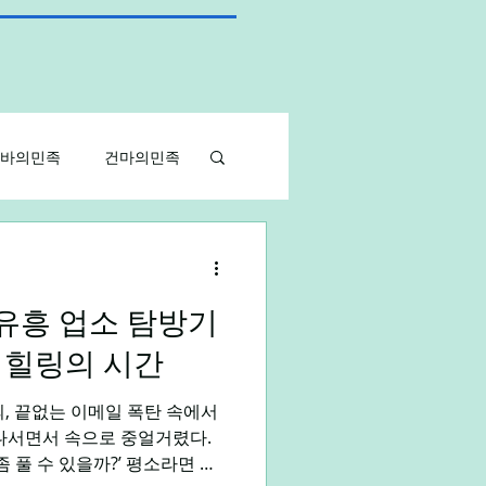
바의민족
건마의민족
아르바이트
 유흥 업소 탐방기
알바
대학생알바
 힐링의 시간
, 끝없는 이메일 폭탄 속에서
 나서면서 속으로 중얼거렸다.