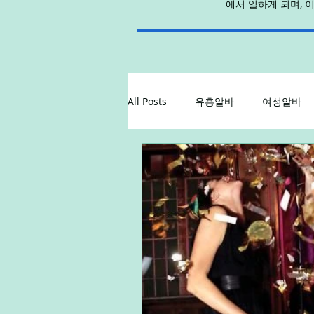
에서 일하게 되며, 
All Posts
유흥알바
여성알바
꿀알바
업소알바
업소구
알바
단기알바
장기알바
직장인부업
재택알바
알