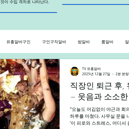
이것이 수입 격차로 나타난다.
유흥알바구인
구인구직알바
밤알바
룸알바
알
인
노래방알바
주점알바
가라오케알바
유흥룸알바
TV 유흥알바
2025년 12월 27일
2분 분량
직장인 퇴근 후,
주말알바
야간알바
주간알바
평일알바
학생
– 웃음과 소소한
“오늘도 어김없이 야근과 회의
바플랫폼
제주알바
광주알바
하루를 마쳤다. 사무실 문을
‘이 피로와 스트레스, 어디서 좀 풀 수 있을까?’ 평소라면 집