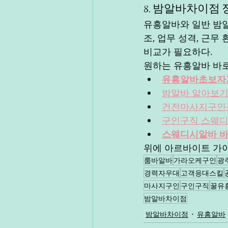
8. 밤알바차이점 
유흥알바와 일반 밤알
조, 업무 성격, 근무
비교가 필요하다.
원하는 유흥알바 바로
유흥알바초보자
밤알바 알아보
건전마사지구인
구인구직 스웨
스웨디시알바 
위에 아르바이트 가이
룸바알바
가라오케구인
광
경력자우대
고객응대스킬
마사지구인
구인구직
꿀유
밤알바차이점
밤알바차이점
유흥알바