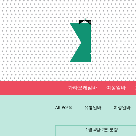
가라오케알바
여성알바
All Posts
유흥알바
여성알바
1월 4일
2분 분량
꿀알바
업소알바
업소구