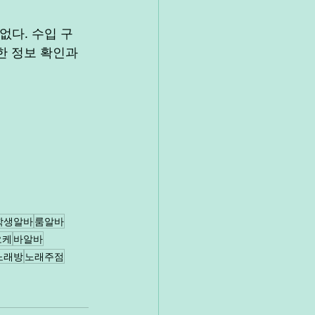
없다. 수입 구
한 정보 확인과 
학생알바
룸알바
오케
바알바
노래방
노래주점