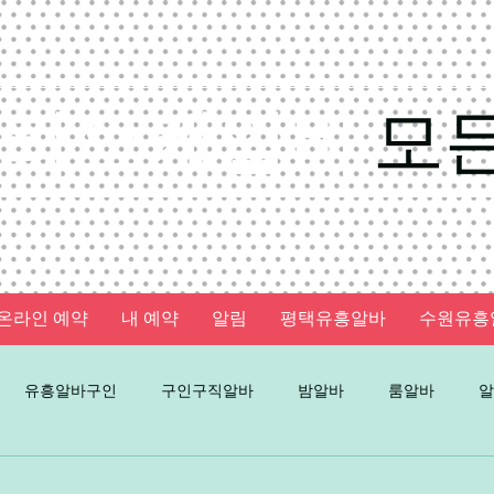
가라오케알바
모
온라인 예약
내 예약
알림
평택유흥알바
수원유흥
유흥알바구인
구인구직알바
밤알바
룸알바
알
인
노래방알바
주점알바
가라오케알바
유흥룸알바