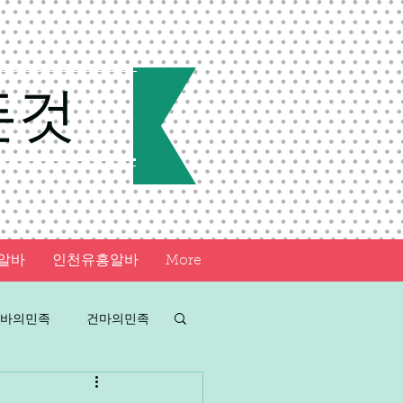
든것
알바
인천유흥알바
More
바의민족
건마의민족
아르바이트