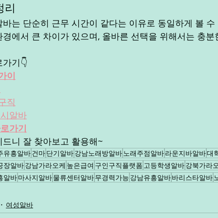
정리
바는 단순히 근무 시간이 같다는 이유로 동일하게 볼 수 
 환경에서 큰 차이가 있으며, 올바른 선택을 위해서는 충분
가기👇
가이
기
구직
디시알바
바로가기
드니 잘 찾아보고 활용해~
주유흥알바
건마
단기알바
강남노래방알바
노래주점알바
라운지바알바
대
공장알바
강남가라오케
높은급여
구인구직플랫폼
고등학생알바
강북가라
흥알바
마사지알바
물류센터알바
무경력가능
강남유흥알바
바리스타알바
여성알바