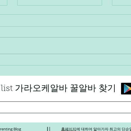
가요주점알바 - 일반적인 술집
고수
아르바이트와는 성격
능한
ing list 가라오케알바 꿀알바 찾기
renting Blog
홈페이지
에 대하여 알아가자 최고의 단순