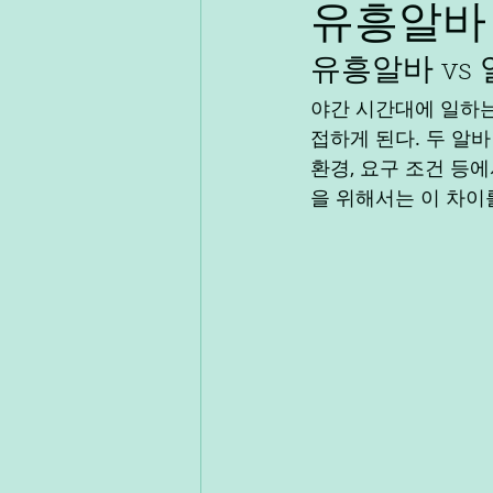
유흥알바 
유흥알바 vs
알바
단기알바
장기알바
야간 시간대에 일하는
접하게 된다. 두 알바
직장인부업
재택알바
알
환경, 요구 조건 등
을 위해서는 이 차이