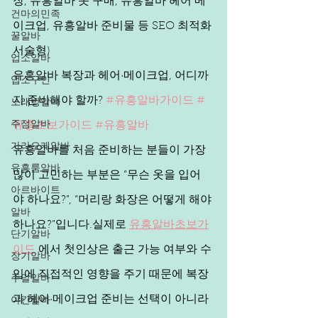
장, 유흥알바 옷 구매, 유흥알바 헤어 메
건마의민족
이크업, 유흥알바 준비물 등 SEO 최적화 
꿀알바
서술형)
업소알바
유흥알바 복장과 헤어·메이크업, 어디까
업소구인
노래방알바
지 준비해야 할까? 
#유흥알바가이드
#
주점알바
유흥초보가이드
#유흥알바
가라오케알바
유흥알바를 처음 준비하는 분들이 가장 
유흥룸알바
많이 고민하는 부분은 “무슨 옷을 입어
아르바이트
야 하나요?”, “머리랑 화장은 어떻게 해야 
알바
하나요?”입니다.실제로 
유흥알바초보가
단기알바
이드
 에서 첫인상은 출근 가능 여부와 수
장기알바
입에 직접적인 영향을 주기 때문에 복장
주말알바
야간알바
과 헤어·메이크업 준비는 선택이 아니라 