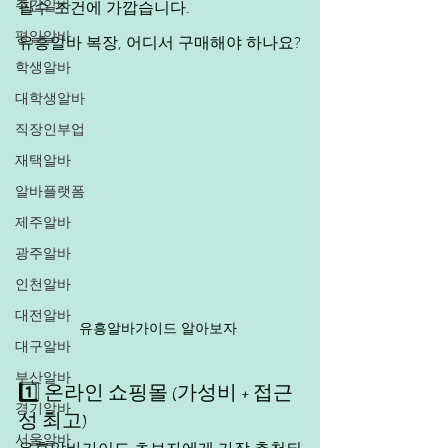
주간알바
필수 조건에 가깝습니다.
평일알바
유흥알바 복장, 어디서 구매해야 하나요?
학생알바
대학생알바
직장인부업
재택알바
알바플랫폼
제주알바
광주알바
인천알바
대전알바
유흥알바가이드 알아보자 
대구알바
부산알바
1️⃣ 온라인 쇼핑몰 (가성비 + 접근
경기알바
성 최고)
서울알바