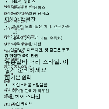
H라인 원피스
유흥초보알바가이드
슬림핏 미디 원피스
단정한 셔츠형 원피스
장안동마사지알바
피해야 할 복장
고수익여성알바
과도한 노출 (짧은 미니, 깊은 가슴
가요주점알바
골)
광주상무지구여성알바
캐주얼 (청바지, 니트, 운동화)
너무 화려한 패턴
상무지구여성알바
👉 업종별로 다르지만, 
첫 출근은 무조
다음비즈니스
건 단정한 쪽이 안전
광주밤알바
유흥알바 머리 스타일, 이
광주유흥업소알바
렇게 준비하세요
강남빠
1️⃣ 기본 원칙
BAR
자연스러움 + 깔끔함
강남BAR
머릿결 관리가 최우선
강남바
추천 헤어 스타일
자연 웨이브
강남유흥