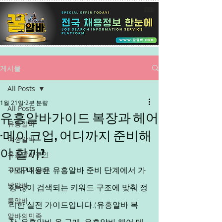
게시물
All Posts
1월 21일
2분 분량
All Posts
유흥알바가이드 복장과 헤어
유흥알바
·메이크업, 어디까지 준비해
여성알바
야 할까?
유흥알바구인
구인구직알바
아래 내용은 유흥알바 준비 단계에서 가
밤알바
장 많이 검색되는 키워드 구조에 맞춰 정
룸알바
리한 실전 가이드입니다.(유흥알바 복
알바의민족