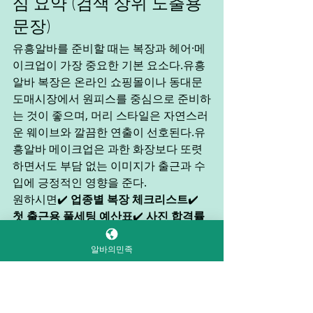
심 요약 (검색 상위 노출용 
문장)
유흥알바를 준비할 때는 복장과 헤어·메
이크업이 가장 중요한 기본 요소다.유흥
알바 복장은 온라인 쇼핑몰이나 동대문 
도매시장에서 원피스를 중심으로 준비하
는 것이 좋으며, 머리 스타일은 자연스러
운 웨이브와 깔끔한 연출이 선호된다.유
흥알바 메이크업은 과한 화장보다 또렷
하면서도 부담 없는 이미지가 출근과 수
입에 긍정적인 영향을 준다.
원하시면✔️ 
업종별 복장 체크리스트
✔️ 
첫 출근용 풀세팅 예산표
✔️ 
사진 합격률 
높은 스타일링 예시
도 같이 정리해드릴
게요.
알바의민족
룸바알바
가라오케구인
광주유흥알바
가라오케알바
건마
단기알바
강남노래방알바
노래주점알바
라운지바알바
대학생알바
룸알바
경력자우대
고객응대스킬
공장알바
강남가라오케
높은급여