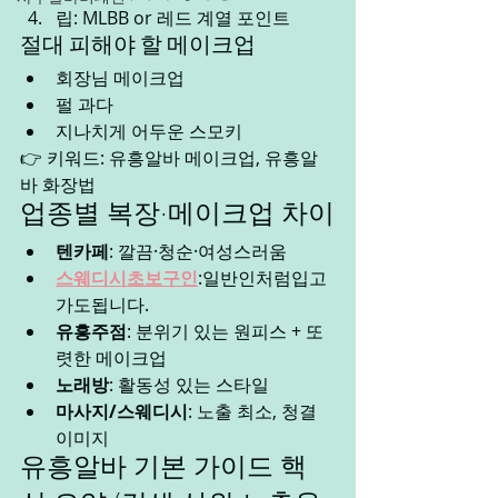
립: MLBB or 레드 계열 포인트
절대 피해야 할 메이크업
회장님 메이크업
펄 과다
지나치게 어두운 스모키
👉 키워드: 유흥알바 메이크업, 유흥알
바 화장법
업종별 복장·메이크업 차이
텐카페
: 깔끔·청순·여성스러움
스웨디시초보구인
:일반인처럼입고
가도됩니다.
유흥주점
: 분위기 있는 원피스 + 또
렷한 메이크업
노래방
: 활동성 있는 스타일
마사지/스웨디시
: 노출 최소, 청결 
이미지
유흥알바 기본 가이드 핵