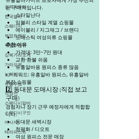
유흥알바가이드 초보자에게 가장 추천되
경력자우대
는 구매처입니다.
스타일난다
한국알바
임블리 스타일 계열 쇼핑몰
스웨디시
에이블리 / 지그재그 / 브랜디
부업트렌드
도매스틱 여성의류 쇼핑몰
추천 이유
부업추천
가격대: 3만~7만 원대
강북가라오케
교환·환불 쉬움
가라오케
유흥알바용 원피스 종류 많음
노래방
👉 키워드: 유흥알바 원피스, 유흥알바 
복장 쇼핑몰
유흥주점
2️⃣ 동대문 도매시장 (직접 보고 
직장인
구매)
스웨디시알바
경험자나 장기 근무 예정자에게 적합합
스웨디시구인
니다.
동대문 새벽시장
마사지
청평화 / 디오트
테라피스트
여성 원피스 전문 매장