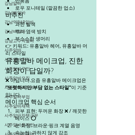
반묶음
강남알바
로우 포니테일 (깔끔한 업소)
강남빠알바
비추천
강남역BAR알바
과한 탈색
뿌리 염색 방치
강남바알바
부스스한 생머리
강남고수익알바
👉 키워드: 유흥알바 헤어, 유흥알바 머
사주알바
리 스타일
사주알바추천
유흥알바 메이크업, 진한 
사주알바구인
화장이 답일까?
사주알바모집
❌ 아닙니다.요즘 유흥알바 메이크업은 
“또렷하지만 부담 없는 스타일”
이 기준
사주알바사이트
입니다.
사주알바부업
메이크업 핵심 순서
사주알바재택
피부 표현: 두꺼운 화장 ❌ / 깨끗한 
사주알바자택근무
베이스 ⭕
사주알바온라인
눈 화장: 브라운·핑크 계열 음영
속눈썹: 과하지 않게 강조
사주알바비대면