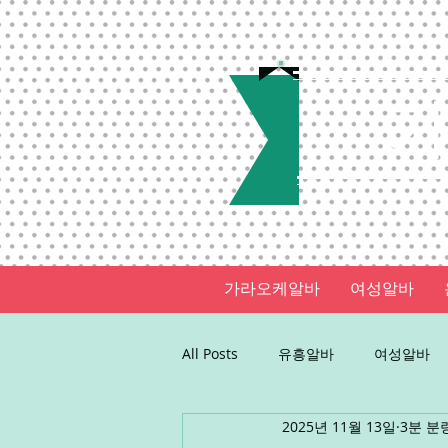
가라오케알바
여성알바
All Posts
유흥알바
여성알바
2025년 11월 13일
3분 분
꿀알바
업소알바
업소구