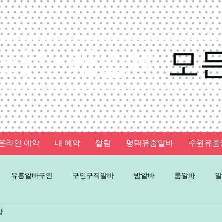
가라오케알바
모
온라인 예약
내 예약
알림
평택유흥알바
수원유흥
유흥알바구인
구인구직알바
밤알바
룸알바
알
량
인
노래방알바
주점알바
가라오케알바
유흥룸알바